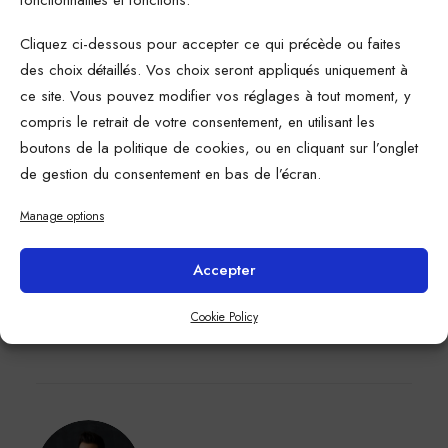
de l’énergie, hors pétrole, en 2015. Son
principal actionnaire est l’État français, qui
Cliquez ci-dessous pour accepter ce qui précède ou faites
des choix détaillés. Vos choix seront appliqués uniquement à
détient un quart du capital. Le groupe naît
ce site. Vous pouvez modifier vos réglages à tout moment, y
le 22 juillet 2008 d’une fusion entre Gaz de
compris le retrait de votre consentement, en utilisant les
France et Suez
boutons de la politique de cookies, ou en cliquant sur l’onglet
de gestion du consentement en bas de l’écran.
Manage options
Accepter
Michael Dias
Cookie Policy