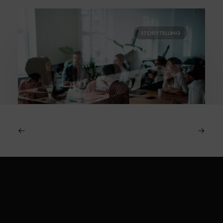
STORYTELLING
29 October 2025
Formation prise de parole en public : 4
techniques pour captiver votre
Spitch.
auditoire (même à distance)