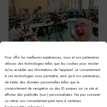
Pour offrir les meilleures expériences, nous et nos partenaires
utilisons des technologies telles que les cookies pour stocker
et/ou accéder aux informations de l’appareil. Le consentement
A propos d’Engie :
à ces technologies nous permettra, ainsi qu’à nos partenaires,
de traiter des données personnelles telles que le
Engie est un groupe industriel
comportement de navigation ou des ID uniques sur ce site et
énergétique français. C’est le troisième
afficher des publicités (non-) personnalisées. Ne pas consentir
ou retirer son consentement peut nuire à certaines
plus grand groupe mondial dans le secteur
fonctionnalités et fonctions.