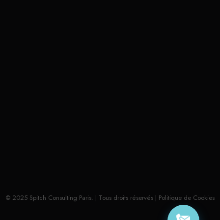
A propos de Spitch. Paris :
Nous conseillons et accompagnons nos clients
dans leurs projets de Coaching et de Formation,
pour les aider à optimiser leur efficacité
professionnelle et à renforcer leur capacité à
captiver, influencer et convaincre avec leurs
projets.
© 2025 Spitch Consulting Paris. | Tous droits réservés |
Politique de Cookies