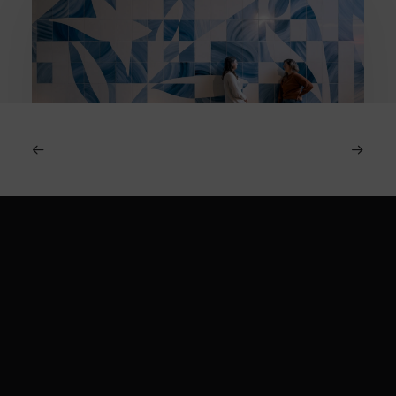
8 July 2026
Nos inspirations Storytelling : Des
origines nord-américaines au génie
Spitch.
narratif brésilien
by Michael Dias
Téléphone :
+33 1 84 25 12 19
E-mail :
contact@spitchconsulting.com
32 Rue Jouffroy d’Abbans,