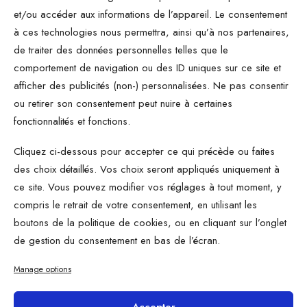
et/ou accéder aux informations de l’appareil. Le consentement
spécialistes de la
création de
à ces technologies nous permettra, ainsi qu’à nos partenaires,
Présentations
(
QUOI
), nous accompagnons
de traiter des données personnelles telles que le
nos clients du
Storytelling
, jusqu’à
comportement de navigation ou des ID uniques sur ce site et
l’illustration des
slides
, et au coaching des
afficher des publicités (non-) personnalisées. Ne pas consentir
ou retirer son consentement peut nuire à certaines
intervenants (
COMMENT
), pour les aider à
fonctionnalités et fonctions.
valoriser leurs idées lorsqu’ils ont à les
présenter à l’oral
(
POUR GENERER QUOI
).
Cliquez ci-dessous pour accepter ce qui précède ou faites
des choix détaillés. Vos choix seront appliqués uniquement à
ce site. Vous pouvez modifier vos réglages à tout moment, y
compris le retrait de votre consentement, en utilisant les
boutons de la politique de cookies, ou en cliquant sur l’onglet
A vous de pitcher
de gestion du consentement en bas de l’écran.
Manage options
Accepter