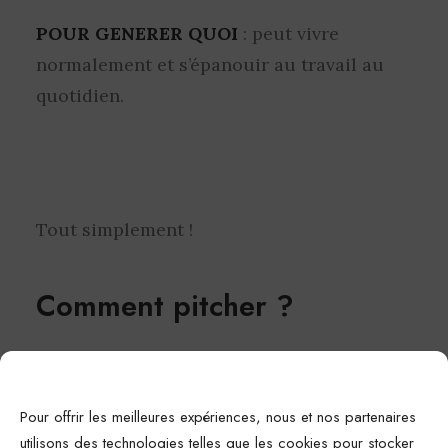
POUR GENERER QUOI
: peut vivre
normalement et s’épanouir au travail au
quotidien.
Tout simplement !
Comment pitcher ?
De la même façon, lorsqu’on me demande
ce que l’on fait chez
Spitch
. pour pitcher
Pour offrir les meilleures expériences, nous et nos partenaires
utilisons des technologies telles que les cookies pour stocker
l’agence je réponds que nous sommes