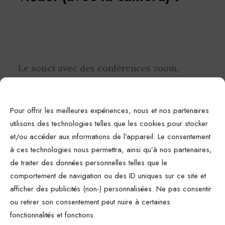
Le souci avec des conférences zoom,
teams ou skype, c’est que lorsque l’on
s’exprime face caméra, on a les images de
Pour offrir les meilleures expériences, nous et nos partenaires
nos interlocuteurs affichés sur notre
utilisons des technologies telles que les cookies pour stocker
écran. Il est donc très tentant de
et/ou accéder aux informations de l’appareil. Le consentement
s’exprimer en regardant ces images,
à ces technologies nous permettra, ainsi qu’à nos partenaires,
comme si on s’exprimait directement avez
de traiter des données personnelles telles que le
comportement de navigation ou des ID uniques sur ce site et
eux, les yeux dans les yeux.
afficher des publicités (non-) personnalisées. Ne pas consentir
ou retirer son consentement peut nuire à certaines
Le souci c’est que si votre fenêtre zoom est
fonctionnalités et fonctions.