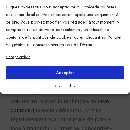
dans un des coins de votre écran, comme
Cliquez ci-dessous pour accepter ce qui précède ou faites
c’est le cas la plupart du temps, lorsque
des choix détaillés. Vos choix seront appliqués uniquement à
vous prenez la parole, vous allez par
ce site. Vous pouvez modifier vos réglages à tout moment, y
conséquent regarder instinctivement vers
compris le retrait de votre consentement, en utilisant les
cette direction, ce qui peut donner
boutons de la politique de cookies, ou en cliquant sur l’onglet
de gestion du consentement en bas de l’écran.
l’impression que vous êtes en train de faire
autre chose en même temps que vous
Manage options
parlez.
Accepter
La prise de parole face caméra étant un
Cookie Policy
exercice particulier, je vous invite donc à
oublier un instant la technique de l’
eye
contact
que nous défendons ici très
régulièrement pour une prise de parole
face à un public. A l’inverse, concentrez-