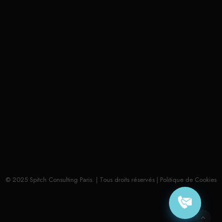
Nous conseillons et accompagnons nos clients
dans leurs projets de Coaching et de Formation,
pour les aider à optimiser leur efficacité
professionnelle et à renforcer leur capacité à
captiver, influencer et convaincre avec leurs
projets.
© 2025 Spitch Consulting Paris. | Tous droits réservés |
Politique de Cookies