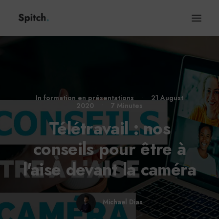
In
formation en présentations
•
21 August
2020
•
7 Minutes
Télétravail : nos
conseils pour être à
l'aise devant la caméra
Michael Dias